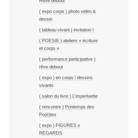
Rêve debout
( expo corps ) photo vidéo &
dessin
( tableau vivant ) invitation !
( POESIE ) ateliers « écriture
et corps »
( performance participative )
rêve debout
( expo ) en corps ! dessins
vivants
( salon du livre ) L’esperluette
( rencontre ) Printemps des
Po(è)tes
( expo ) FIGURES x
REGARDS