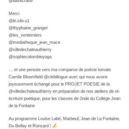
@david.rase
Merci
@le.silo.u1
@thyphaine_granger
@les_venterniers
@mediatheque_jean_mace
@villedechateauthierry
@sophiecolombieyoga
… et une pensée vers ma comparse de poésie tomate
Camile Bloomfield
@clebilingue
avec qui nous avons
joyeusement échangé pour le PROJET POESIE de la
@villedechateauthierry en préparation de nos ateliers de ré-
écriture poétique, pour les classes de 2nde du Collège Jean
de la Fontaine
Au programme Louise Labé, Marbeuf, Jean de La Fontaine,
Du Bellay et Ronsard !